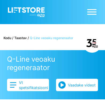
Kodu
/
Taastav
/
Q-Line veoaku regeneraator
Q-Line veoaku
regeneraator
Vt
Vaadake videot
spetsifikatsiooni