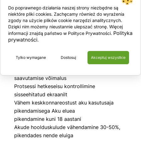
Laadimisvool: 0-50A
Do poprawnego działania naszej strony niezbędne są
Tühjendusvool : 0-160A
niektóre pliki cookies. Zachęcamy również do wyrażenia
Mõõdud kõrgus/laius/pikkus:
zgody na użycie plików cookie narzędzi analitycznych.
Dzięki nim możemy nieustannie ulepszać stronę. Więcej
76cm/44cm/31cm
Polityka
informacji znajdą państwo w Polityce Prywatności.
Kaal: 35 kg
prywatności
.
Täiendavad valikud
Tylko wymagane
Dostosuj
Akceptuj wszystkie
Ostuvõimalus konfigureeritud sülearvutiga
Aku regenereerimise ja kuni 100% efektiivsuse
saavutamise võimalus
Protsessi hetkeseisu kontrollimine
sisseehitatud ekraanilt
Vähem keskkonnareostust aku kasutusaja
pikendamisega Aku eluea
pikendamine kuni 18 aastani
Akude hoolduskulude
vähendamine 30-50%,
pikendades nende eluiga