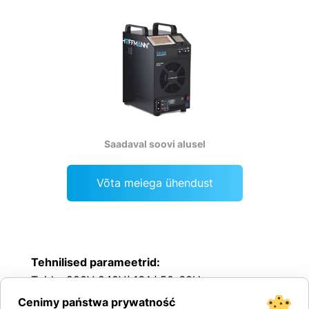
Saadaval soovi alusel
Võta meiega ühendust
Tehnilised parameetrid:
Toide: 220V-240V/ 16A/ 50-60Hz
Pingevahemik: 6-48V
Cenimy państwa prywatność