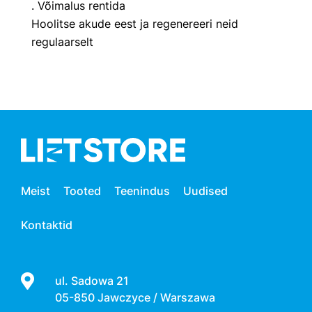
. Võimalus rentida
Hoolitse akude eest ja regenereeri neid
regulaarselt
Meist
Tooted
Teenindus
Uudised
Kontaktid
ul. Sadowa 21
05-850 Jawczyce / Warszawa