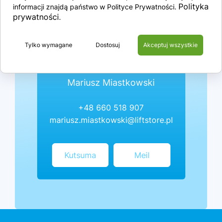
Polityka
informacji znajdą państwo w Polityce Prywatności.
prywatności
.
Tylko wymagane
Dostosuj
Akceptuj wszystkie
Mariusz Miastkowski
+48 660 518 907
mariusz.miastkowski@liftstore.pl
Kutsuma
Meil