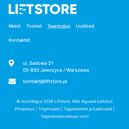
Meist
Tooted
Teenindus
Uudised
Kontaktid
ul. Sadowa 21
05-850 Jawczyce / Warszawa
kontakt@liftstore.pl
© Autoriõigus 2026 Liftstore. Kõik õigused kaitstud
Privaatsus
|
Tingimused
|
Tagastamine ja kaebused
|
Taganemisavalduse vorm