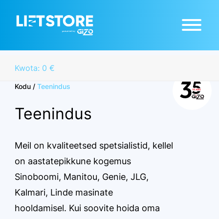
Kwota: 0 €
Kodu
/
Teenindus
Teenindus
Meil on kvaliteetsed spetsialistid, kellel
on aastatepikkune kogemus
Sinoboomi, Manitou, Genie, JLG,
Kalmari, Linde masinate
hooldamisel. Kui soovite hoida oma