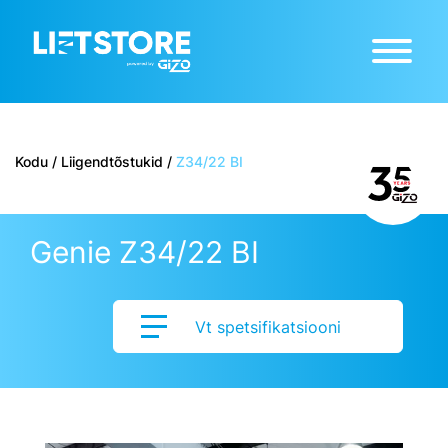
Kodu
/
Liigendtõstukid
/
Z34/22 BI
Genie Z34/22 BI
Vt spetsifikatsiooni