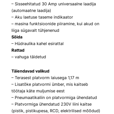
– Sisseehitatud 30 Amp universaalne laadija
(automaatne laadija)
– Aku laetuse taseme indikaator
– masina funktsioonide piiramine, kui akud on
liiga sügavalt tühjenenud
Sõida
– Hüdraulika kahel esirattal
Rattad
– vahuga täidetud
Täiendavad valikud
– Terasest platvorm laiusega 1,17 m
– Lisatõke platvormi ümber, mis kaitseb
töötaja käte muljumise eest
– Pneumaatikaliin on platvormiga ühendatud
– Platvormiga ühendatud 230V liini kaitse
(pistik, pistikupesa, RCD, elektrilised mõõdud)