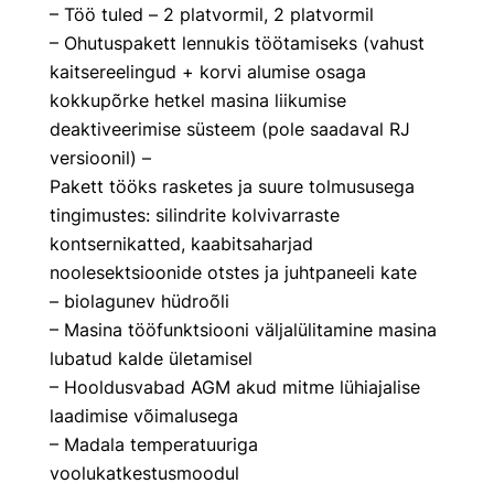
– Töö tuled – 2 platvormil, 2 platvormil
– Ohutuspakett lennukis töötamiseks (vahust
kaitsereelingud + korvi alumise osaga
kokkupõrke hetkel masina liikumise
deaktiveerimise süsteem (pole saadaval RJ
versioonil) –
Pakett tööks rasketes ja suure tolmususega
tingimustes: silindrite kolvivarraste
kontsernikatted, kaabitsaharjad
noolesektsioonide otstes ja juhtpaneeli kate
– biolagunev hüdroõli
– Masina tööfunktsiooni väljalülitamine masina
lubatud kalde ületamisel
– Hooldusvabad AGM akud mitme lühiajalise
laadimise võimalusega
– Madala temperatuuriga
voolukatkestusmoodul