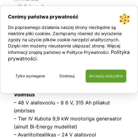
– Helisignaal
–
Cenimy państwa prywatność
Helisignaal – Hoiatustuli, nn Kukk
Do poprawnego działania naszej strony niezbędne są
– Liikumis- ja reisialarm
niektóre pliki cookies. Zachęcamy również do wyrażenia
– Lukustatavad komponentide prügikastid
zgody na użycie plików cookie narzędzi analitycznych.
Dzięki nim możemy nieustannie ulepszać stronę. Więcej
(ainult Bi-Energy)
Polityka
informacji znajdą państwo w Polityce Prywatności.
– Tunnilugeja
prywatności
.
– Masina platvormil olev sertifitseeritud
kaalumissüsteem
Tylko wymagane
Dostosuj
Akceptuj wszystkie
– Telemaatikasüsteemi pistik – valmis GPS-
mooduliga töötamiseks
Võimsus
– 48 V alalisvoolu – 8 6 V, 315 Ah pliiakut
ümbrises
– Tier IV Kubota 9,9 kW mootoriga generaator
(ainult Bi-Energy mudelitel)
– Avariitoiteallikas – 24 V alalisvool