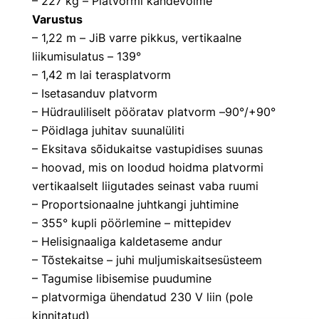
– 227 kg – Platvormi kandevõime
Varustus
– 1,22 m – JiB varre pikkus, vertikaalne
liikumisulatus – 139°
– 1,42 m lai terasplatvorm
– Isetasanduv platvorm
– Hüdrauliliselt pööratav platvorm –90°/+90°
– Pöidlaga juhitav suunalüliti
– Eksitava sõidukaitse vastupidises suunas
– hoovad, mis on loodud hoidma platvormi
vertikaalselt liigutades seinast vaba ruumi
– Proportsionaalne juhtkangi juhtimine
– 355° kupli pöörlemine – mittepidev
– Helisignaaliga kaldetaseme andur
– Tõstekaitse – juhi muljumiskaitsesüsteem
– Tagumise libisemise puudumine
– platvormiga ühendatud 230 V liin (pole
kinnitatud)