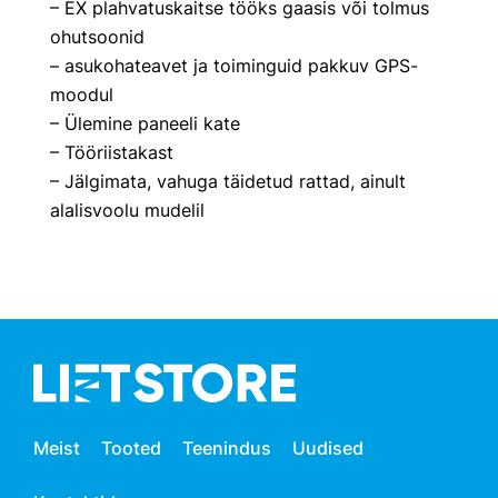
– EX plahvatuskaitse tööks gaasis või tolmus
ohutsoonid
– asukohateavet ja toiminguid pakkuv GPS-
moodul
– Ülemine paneeli kate
– Tööriistakast
– Jälgimata, vahuga täidetud rattad, ainult
alalisvoolu mudelil
Meist
Tooted
Teenindus
Uudised