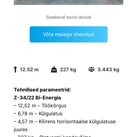
Saadaval soovi alusel
Võta meiega ühendust
12.52 m
227 kg
5.443 kg
Tehnilised parameetrid:
Z-34/22 Bi-Energia
– 12,52 m – Töökõrgus
– 6,78 m – Külgulatus
– 4,57 m – Kliirens horisontaalse külgulatuse
juures