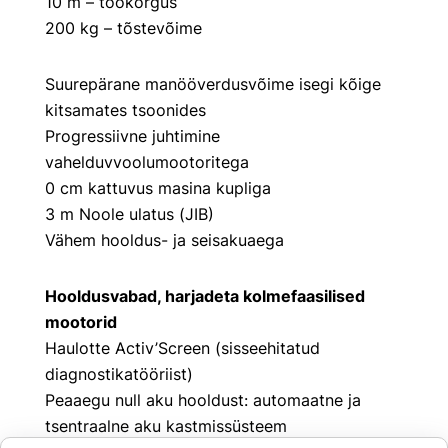
10 m – töökõrgus
200 kg – tõstevõime
Suurepärane manööverdusvõime isegi kõige
kitsamates tsoonides
Progressiivne juhtimine
vahelduvvoolumootoritega
0 cm kattuvus masina kupliga
3 m Noole ulatus (JIB)
Vähem hooldus- ja seisakuaega
Hooldusvabad, harjadeta kolmefaasilised
mootorid
Haulotte Activ’Screen (sisseehitatud
diagnostikatööriist)
Peaaegu null aku hooldust: automaatne ja
tsentraalne aku kastmissüsteem