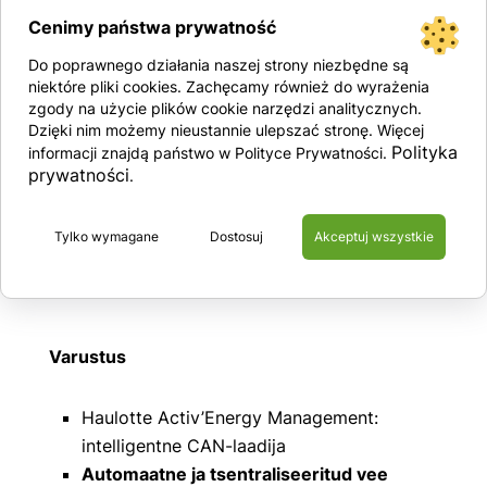
Pikem masina tööiga
Cenimy państwa prywatność
Komposiitmaterjalist purunemiskindlad
Do poprawnego działania naszej strony niezbędne są
niektóre pliki cookies. Zachęcamy również do wyrażenia
küljekatted
zgody na użycie plików cookie narzędzi analitycznych.
Tihvtide, pukside, värvimata osade ja
Dzięki nim możemy nieustannie ulepszać stronę. Więcej
kinnituste vastupidavus on kolmekordne.
Polityka
informacji znajdą państwo w Polityce Prywatności.
prywatności
.
Lihtne transportida
Avad tõstukite šassiis
Maksimaalne kaldenurk kuni 25% hõlbustab
Tylko wymagane
Dostosuj
Akceptuj wszystkie
juurdepääsu tõstukite laadimisrampidele
Varustus
Haulotte Activ’Energy Management:
intelligentne CAN-laadija
Automaatne ja tsentraliseeritud vee