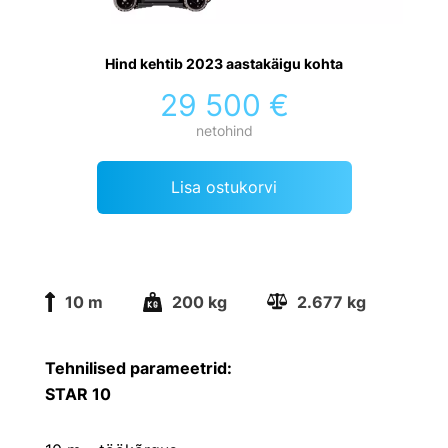
Hind kehtib 2023 aastakäigu kohta
29 500 €
netohind
Lisa ostukorvi
10 m
200 kg
2.677 kg
Tehnilised parameetrid:
STAR 10