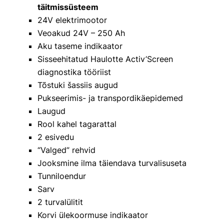
täitmissüsteem
24V elektrimootor
Veoakud 24V – 250 Ah
Aku taseme indikaator
Sisseehitatud Haulotte Activ’Screen
diagnostika tööriist
Tõstuki šassiis augud
Pukseerimis- ja transpordikäepidemed
Laugud
Rool kahel tagarattal
2 esivedu
“Valged” rehvid
Jooksmine ilma täiendava turvalisuseta
Tunniloendur
Sarv
2 turvalülitit
Korvi ülekoormuse indikaator