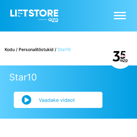
Kodu
/
Personalitõstukid
/
Star10
Star10
Vaadake videot