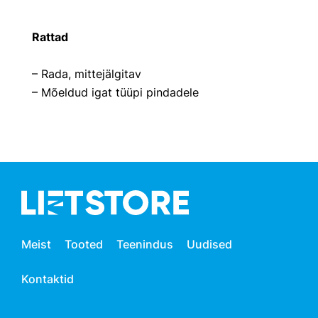
Rattad
– Rada, mittejälgitav
– Mõeldud igat tüüpi pindadele
Meist
Tooted
Teenindus
Uudised
Kontaktid