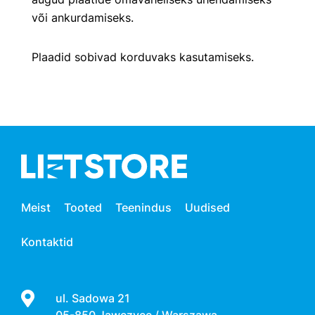
või ankurdamiseks.
Plaadid sobivad korduvaks kasutamiseks.
Meist
Tooted
Teenindus
Uudised
Kontaktid
ul. Sadowa 21
05-850 Jawczyce / Warszawa