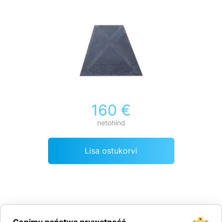
160 €
netohind
Lisa ostukorvi
Tehnilised parameetrid:
Komposiitsete teekateplaatide omadused: