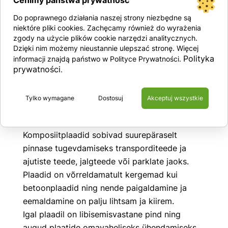
Cenimy państwa prywatność
Do poprawnego działania naszej strony niezbędne są
Pikkus: 240 cm
niektóre pliki cookies. Zachęcamy również do wyrażenia
zgody na użycie plików cookie narzędzi analitycznych.
Laius: 120 cm
Dzięki nim możemy nieustannie ulepszać stronę. Więcej
Paksus: 2,2 cm
Polityka
informacji znajdą państwo w Polityce Prywatności.
Kaal: 55 kg
prywatności
.
Kandevõime: 100 tonni/plaat
Tulekindlusklass: EN 13501-1:2018
Tylko wymagane
Dostosuj
Akceptuj wszystkie
Värv: must
Komposiitplaadid sobivad suurepäraselt
pinnase tugevdamiseks transporditeede ja
ajutiste teede, jalgteede või parklate jaoks.
Plaadid on võrreldamatult kergemad kui
betoonplaadid ning nende paigaldamine ja
eemaldamine on palju lihtsam ja kiirem.
Igal plaadil on libisemisvastane pind ning
augud plaatide omavaheliseks ühendamiseks