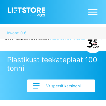
Kwota: 0 €
Kodu
/
Komposiit teeplaadid
/
Plastikust teekateplaat 100 tonni
Plastikust teekateplaat 100
tonni
Vt spetsifikatsiooni