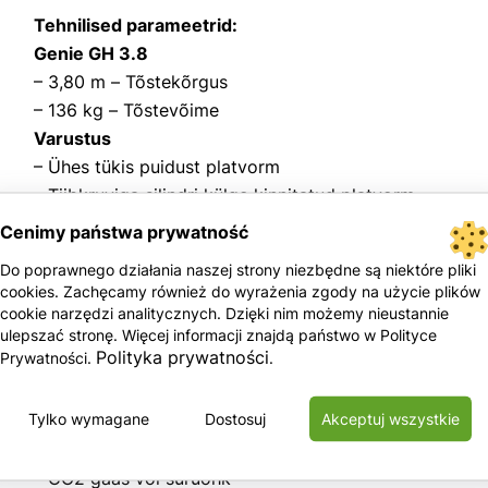
Tehnilised parameetrid:
Genie GH 3.8
– 3,80 m – Tõstekõrgus
– 136 kg – Tõstevõime
Varustus
– Ühes tükis puidust platvorm
– Tiibkruviga silindri külge kinnitatud platvorm
– Kompaktne ja hõlpsasti kaasaskantav disain
Cenimy państwa prywatność
– Kokkupandavad masinajalad
Do poprawnego działania naszej strony niezbędne są niektóre pliki
– Kergesti vabastatav jalalukk hoiab jalad hoiustamise 
cookies. Zachęcamy również do wyrażenia zgody na użycie plików
– Paigaldub sekunditega ja ei vaja tööriistu
cookie narzędzi analitycznych. Dzięki nim możemy nieustannie
ulepszać stronę. Więcej informacji znajdą państwo w Polityce
– Patenteeritud tööjuhtimise juhtkangil asuvad hõlpsas
Polityka prywatności
Prywatności.
.
– Isemäärduvad teleskoopsegmendid
– Ratastel pidurid
Tylko wymagane
Dostosuj
Akceptuj wszystkie
– Lihtne hooldada
Võimsus
– CO2 gaas või suruõhk