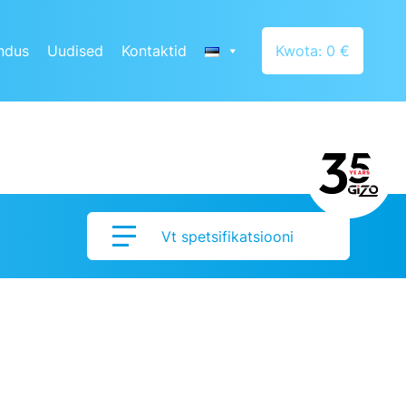
ndus
Uudised
Kontaktid
Kwota: 0 €
Vt spetsifikatsiooni