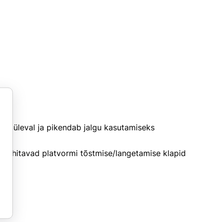
ajal üleval ja pikendab jalgu kasutamiseks
ti juhitavad platvormi tõstmise/langetamise klapid