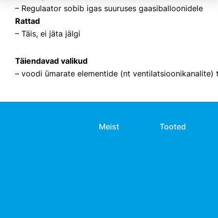
– Regulaator sobib igas suuruses gaasiballoonidele
Rattad
– Täis, ei jäta jälgi
Täiendavad valikud
– voodi ümarate elementide (nt ventilatsioonikanalite)
Meist
Tooted