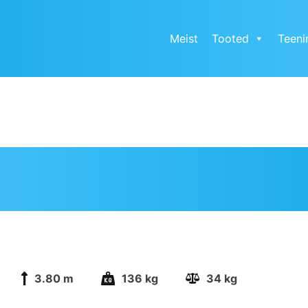
Meist
Tooted
Teeni
3.80 m
136 kg
34 kg