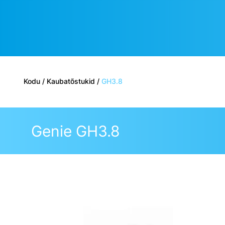
Kodu
/
Kaubatõstukid
/
GH3.8
Genie GH3.8